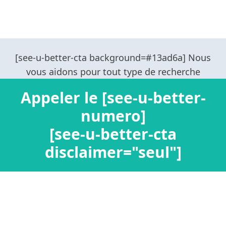
Appeler le [see-u-better-
numero]
[see-u-better-cta
disclaimer="seul"]