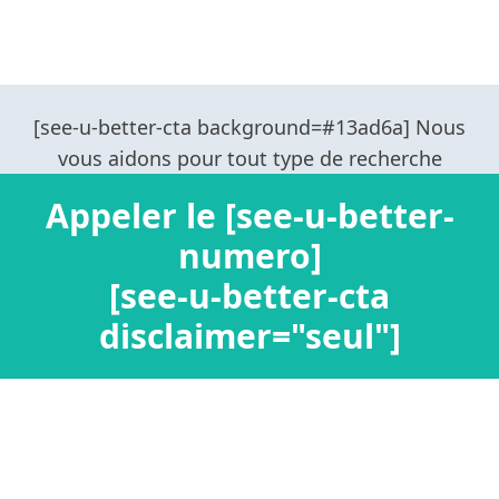
Appeler le [see-u-better-
numero]
[see-u-better-cta
disclaimer="seul"]