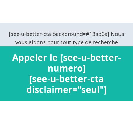
Appeler le [see-u-better-
numero]
[see-u-better-cta
disclaimer="seul"]