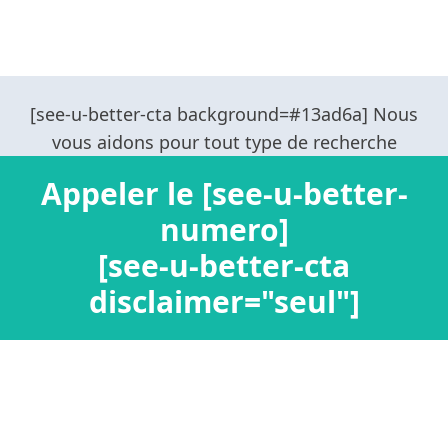
Appeler le [see-u-better-
numero]
[see-u-better-cta
disclaimer="seul"]