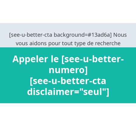
Appeler le [see-u-better-
numero]
[see-u-better-cta
disclaimer="seul"]