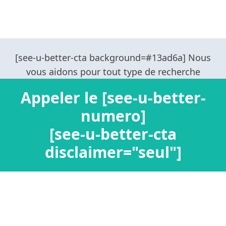
Appeler le [see-u-better-
numero]
[see-u-better-cta
disclaimer="seul"]