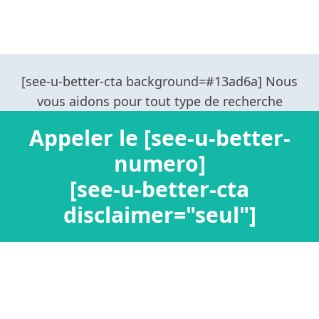
Appeler le [see-u-better-
numero]
[see-u-better-cta
disclaimer="seul"]