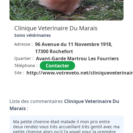
Super stérilisation de ma petite minette très bien
passé et de bons conseils.
Clinique Veterinaire Du Marais
Soins vétérinaires
96 Avenue du 11 Novembre 1918,
Adresse :
17300 Rochefort
Avant-Garde Martrou Les Fourriers
Quartier :
Contacter
Téléphone :
http://www.votreveto.net/cliniqueveterinai
Site :
Liste des commentaires
Clinique Veterinaire Du
Marais
:
Ma petite chienne était malade il mon pris entre
deux rendez-vous très accueillant très gentil avec ma
petite chienne alors qu'il l'a voyait pour la première