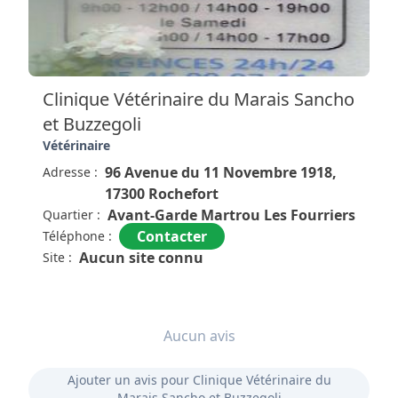
Cette clinique à l'apparence toute simple réunit des
praticiens compétents et généreux même dans les
pires moments ils sont présents pour vous rassurer.
Si vous avez un ou plusieurs compagnons de vie
Clinique Vétérinaire du Marais Sancho
allez y tout le monde prendra soin d'eux et de vous.
et Buzzegoli
Le plus : un secrétariat hors pair.
Vétérinaire
96 Avenue du 11 Novembre 1918,
Adresse :
Très bien.
17300 Rochefort
Avant-Garde Martrou Les Fourriers
Quartier :
Contacter
Téléphone :
Aucun site connu
Site :
Aucun avis
Ajouter un avis pour Clinique Vétérinaire du
Marais Sancho et Buzzegoli