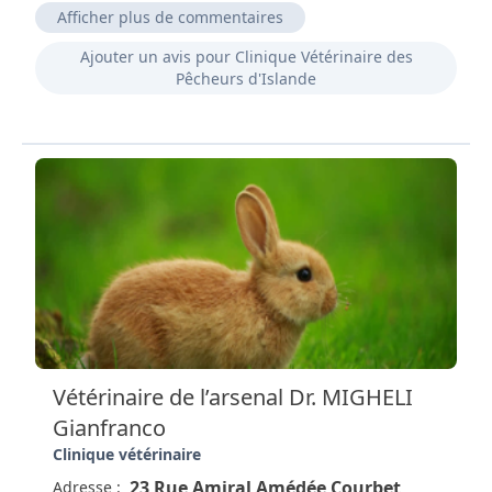
Afficher plus de commentaires
Clinique vétérinaire professionnel le et humaine.
Ajouter un avis pour Clinique Vétérinaire des
Merci de votre soutien important dans certaine
Pêcheurs d'Islande
situation.
Très bon accueil téléphonique et sur place bravo.
Clinique très professionnel personnel très
accueillant je recommande.
Très bien, bon accueil, des professionnels à l'écoute.
Vétérinaire de l’arsenal Dr. MIGHELI
Gianfranco
Clinique vétérinaire
23 Rue Amiral Amédée Courbet,
Adresse :