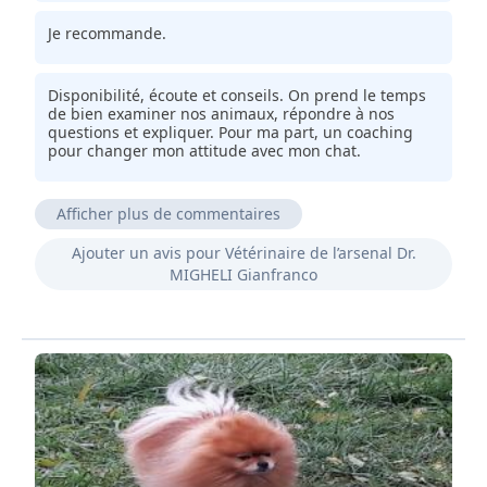
Je recommande.
Disponibilité, écoute et conseils. On prend le temps
de bien examiner nos animaux, répondre à nos
questions et expliquer. Pour ma part, un coaching
pour changer mon attitude avec mon chat.
Afficher plus de commentaires
Je recommande cette clinique pour l'efficacité de son
Ajouter un avis pour Vétérinaire de l’arsenal Dr.
équipe, son sérieux, très bon accueil, soutient dans
MIGHELI Gianfranco
des épreuves difficiles, diagnostics exacts et précieux
conseils. Merci à vous.
Veto sympa et secrétariat très sympa !
Je recommande.