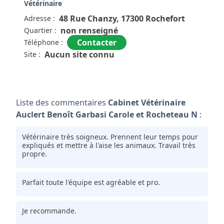
Bon rapport qualité/ prix.
Vétérinaire
48 Rue Chanzy, 17300 Rochefort
Adresse :
non renseigné
Quartier :
Très bonne clinique vétérinaire, ils m'ont reçu très
rapidement pour mon chiot. Très accueillant et à
Contacter
Téléphone :
l'écoute.
Aucun site connu
Site :
Liste des commentaires
Cabinet Vétérinaire
Auclert Benoît Garbasi Carole et Rocheteau N
:
Vétérinaire très soigneux. Prennent leur temps pour
expliqués et mettre à l'aise les animaux. Travail très
propre.
Parfait toute l'équipe est agréable et pro.
Je recommande.