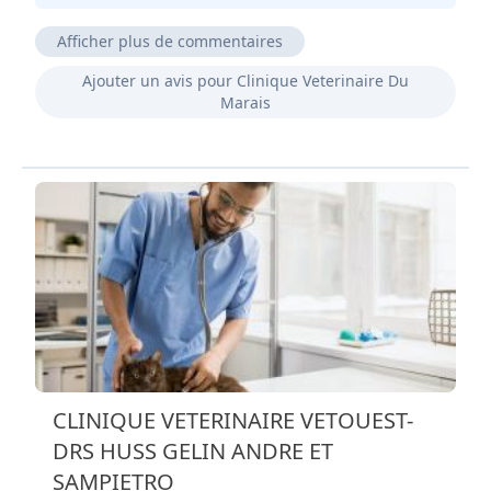
Afficher plus de commentaires
Notre minouche a été bien soignée. Encore merci de
Ajouter un avis pour Clinique Veterinaire Du
l'avoir sauvée.
Marais
Très bon service. Sacha va bien.
Équipe très pro qui fait toujours le maximum pour le
bien-être de l'animal et la satisfaction du maitre. Je
recommande.
Cabinet vétérinaire très agréable et compétent. Des
vétérinaires performants et des assistantes à l'écoute
et sympathiques.
CLINIQUE VETERINAIRE VETOUEST-
DRS HUSS GELIN ANDRE ET
SAMPIETRO