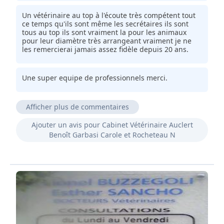
Un vétérinaire au top à l'écoute très compétent tout
ce temps qu'ils sont même les secrétaires ils sont
tous au top ils sont vraiment la pour les animaux
pour leur diamètre très arrangeant vraiment je ne
les remercierai jamais assez fidèle depuis 20 ans.
Une super equipe de professionnels merci.
Afficher plus de commentaires
Super vétos sympas toujours là pour nos animaux
Ajouter un avis pour Cabinet Vétérinaire Auclert
chéris.
Benoît Garbasi Carole et Rocheteau N
Pour une première fois, j'ai trouvé l'accueil
sympathique et chaleureux, la vétérinaire qui s'est
occupé de mon chat professionnel.
Je tenais à saluer la réactivité face à une situation
d'urgence (morsure de vipère) et au succès du
traitement. Merci dr Auclair.