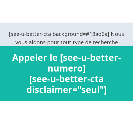
Appeler le [see-u-better-
numero]
[see-u-better-cta
disclaimer="seul"]