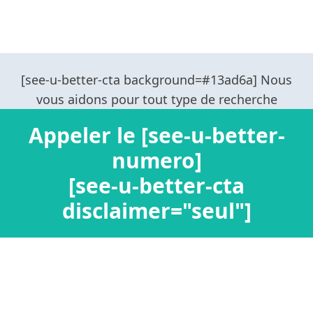
Appeler le [see-u-better-
numero]
[see-u-better-cta
disclaimer="seul"]