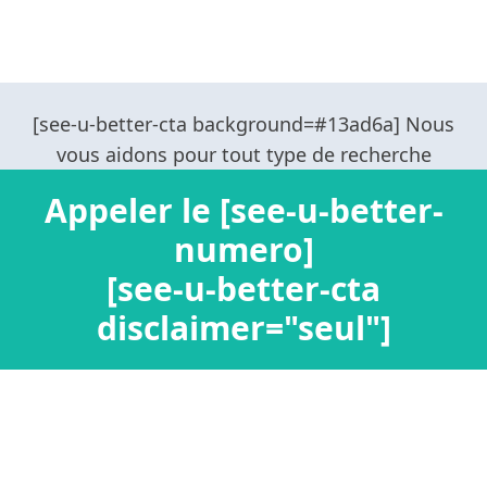
Appeler le [see-u-better-
numero]
[see-u-better-cta
disclaimer="seul"]