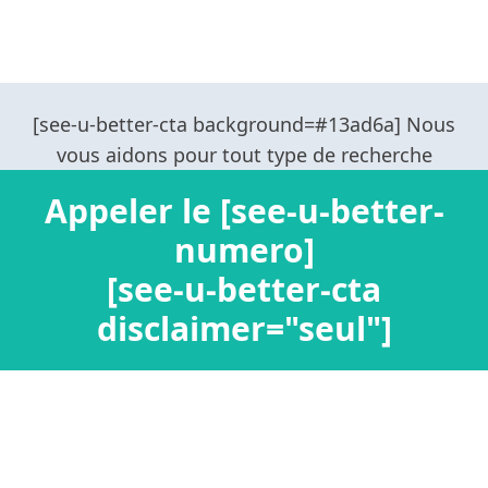
Appeler le [see-u-better-
numero]
[see-u-better-cta
disclaimer="seul"]