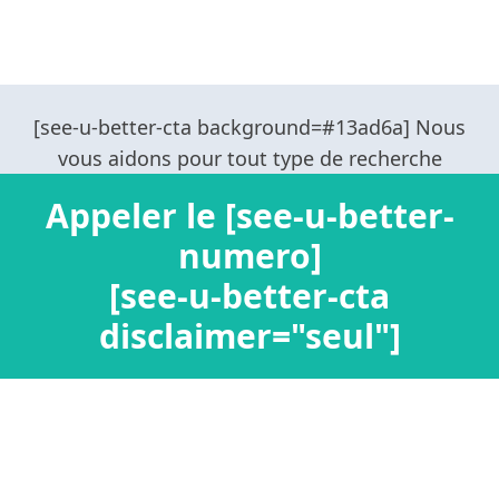
Appeler le [see-u-better-
numero]
[see-u-better-cta
disclaimer="seul"]