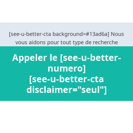
Appeler le [see-u-better-
numero]
[see-u-better-cta
disclaimer="seul"]