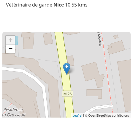
Vétérinaire de garde
Nice
10.55 kms
+
−
Leaflet
| © OpenStreetMap contributors