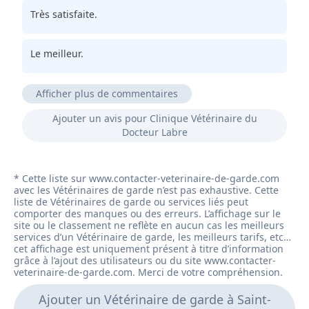
Très satisfaite.
Le meilleur.
Afficher plus de commentaires
Bon vétérinaire prix très correct.
Ajouter un avis pour Clinique Vétérinaire du
Docteur Labre
Très bien je recommande vivement.
Excellent à tout niveau.
Notre vétérinaire depuis de nombreuses années,
toujours à l'écoute, disponible etc. On y va en totale
confiance. Merci Docteur.
Ajouter un Vétérinaire de garde à Saint-
Vétérinaire exceptionnel. Très humain.