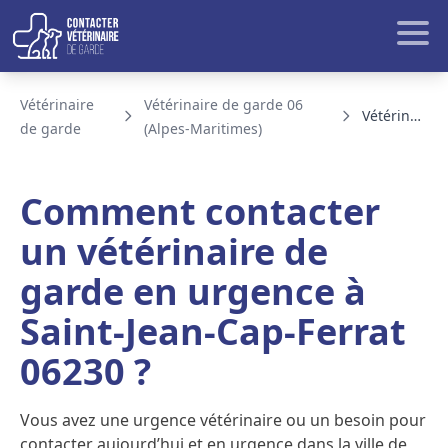
Aller au contenu
Rech
Vétérinaire
Vétérinaire de garde 06
Vétérinaire de garde Saint-Jean-Cap-Ferrat
de garde
(Alpes-Maritimes)
BLOG ET ACTUALITE
Comment contacter
un vétérinaire de
garde en urgence à
Saint-Jean-Cap-Ferrat
06230 ?
Vous avez une urgence vétérinaire ou un besoin pour
contacter aujourd’hui et en urgence dans la ville de