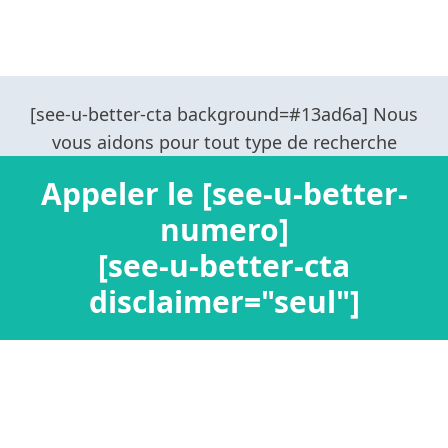
Appeler le [see-u-better-
numero]
[see-u-better-cta
disclaimer="seul"]