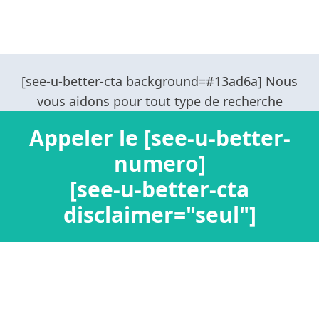
Appeler le [see-u-better-
numero]
[see-u-better-cta
disclaimer="seul"]