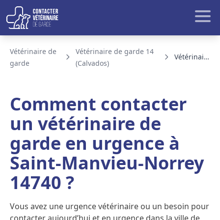
Aller au contenu
Rech
Vétérinaire de
Vétérinaire de garde 14
Vétérinaire de garde Saint-Manvieu-Norrey
garde
(Calvados)
BLOG ET ACTUALITE
Comment contacter
un vétérinaire de
garde en urgence à
Saint-Manvieu-Norrey
14740 ?
Vous avez une urgence vétérinaire ou un besoin pour
contacter aujourd’hui et en urgence dans la ville de