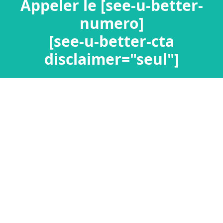
Appeler le [see-u-better-
numero]
[see-u-better-cta
disclaimer="seul"]
Confidentialité / Informations personnelles
Mentions légales
Ajouter un nouveau
Connexion