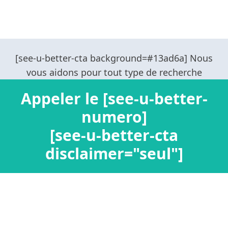
Appeler le [see-u-better-
numero]
[see-u-better-cta
disclaimer="seul"]