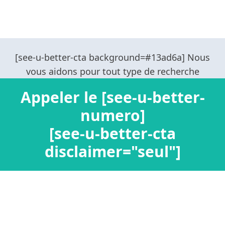
Appeler le [see-u-better-
numero]
[see-u-better-cta
disclaimer="seul"]