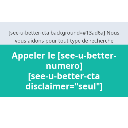
Appeler le [see-u-better-
numero]
[see-u-better-cta
disclaimer="seul"]