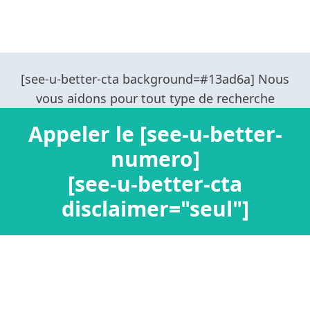
Appeler le [see-u-better-
numero]
[see-u-better-cta
disclaimer="seul"]