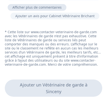
Afficher plus de commentaires
Et efficace à chaque fois que j'en ai eu besoin.
Ajouter un avis pour Cabinet Vétérinaire Brichant
Bon professionnel, prix raisonnable et vous annonce
le problème de votre animal sans vous donner des
tas de médicaments inutiles.
Vétérinaire très gentil doux avec les animaux et très
professionnels.
Bon diagnostic. Pas d'acharnement thérapeutique.
Un amour du métier incontesté avec des tarifs
raisonnables.
Ajouter un Vétérinaire de garde à
Sinceny