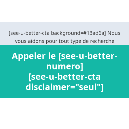
Appeler le [see-u-better-
numero]
[see-u-better-cta
disclaimer="seul"]