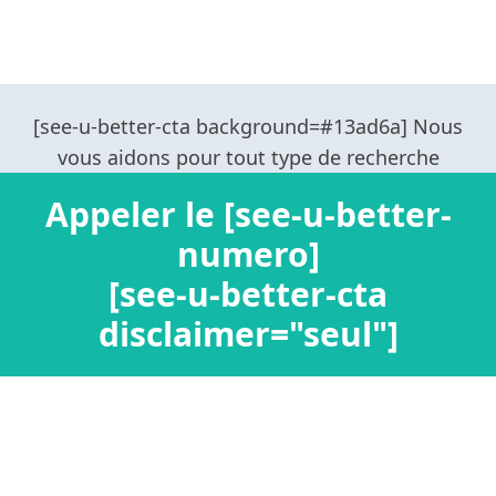
Appeler le [see-u-better-
numero]
[see-u-better-cta
disclaimer="seul"]