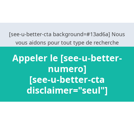
Appeler le [see-u-better-
numero]
[see-u-better-cta
disclaimer="seul"]