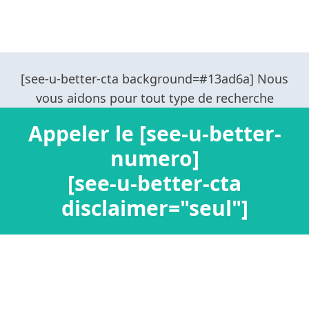
Appeler le [see-u-better-
numero]
[see-u-better-cta
disclaimer="seul"]