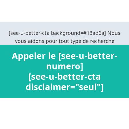
Appeler le [see-u-better-
numero]
[see-u-better-cta
disclaimer="seul"]