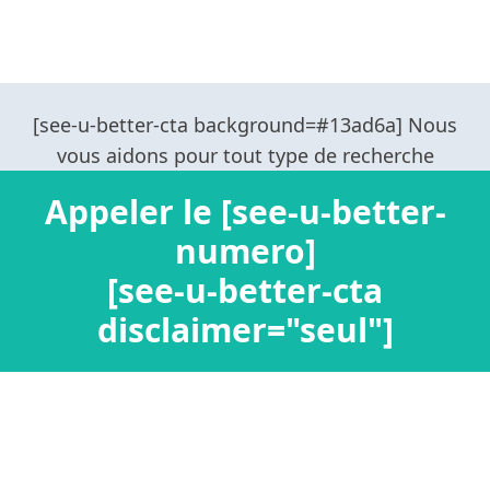
Appeler le [see-u-better-
numero]
[see-u-better-cta
disclaimer="seul"]