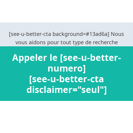
Appeler le [see-u-better-
numero]
[see-u-better-cta
disclaimer="seul"]