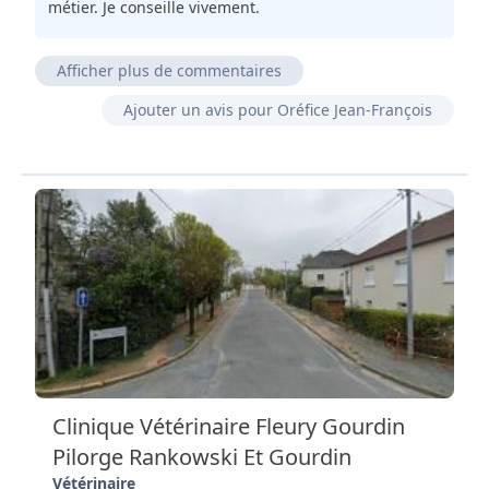
métier. Je conseille vivement.
Afficher plus de commentaires
Super ! Vive les vétos hors des villes à l'écoute et
Ajouter un avis pour Oréfice Jean-François
sachant se rendre disponible en cas de besoin
(urgence). Et certes sans chichi mais certainement
pas glauque contrairement à un commentaire laissé
précédemment.
Très bon vétérinaire et arrangeant.
Bon vétérinaire que sois sa femme ou lui et très
arrangeant.
Très pro.
Clinique Vétérinaire Fleury Gourdin
Pilorge Rankowski Et Gourdin
Vétérinaire