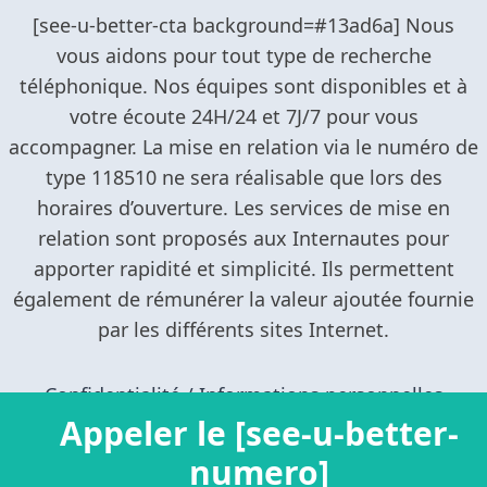
Confidentialité / Informations personnelles
Appeler le [see-u-better-
Mentions légales
numero]