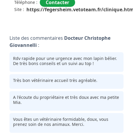
qualité des soins et beaucoup d'humanité, d'amour
Contacter
Téléphone :
des animaux. Mention toute particulière au docteur
https://fegersheim.vetoteam.fr/clinique.htm
Site :
Giovannelli.
Merci à vous.
Liste des commentaires
Docteur Christophe
Giovannelli
:
Rdv rapide pour une urgence avec mon lapin bélier.
De très bons conseils et un suivi au top !
Très bon vétérinaire accueil très agréable.
A l'écoute du propriétaire et très doux avec ma petite
Mia.
Vous êtes un vétérinaire formidable, doux, vous
prenez soin de nos animaux. Merci.