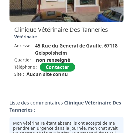
d'années pour la gentillesse et les compétences du
personnel. Je recommande cette clinique.
Nous faisons appel au Dr Rachail qui est une
excellente vétérinaire, nous la recommandons
Clinique Vétérinaire Des Tanneries
fortement.
Vétérinaire
45 Rue du General de Gaulle, 67118
Adresse :
Geispolsheim
non renseigné
Quartier :
Contacter
Téléphone :
Aucun site connu
Site :
Liste des commentaires
Clinique Vétérinaire Des
Tanneries
:
Mon vétérinaire étant absent ils ont accepté de me
prendre en urgence dans la journée, mon chat avait