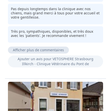
Pas depuis longtemps dans la clinique avec nos
chiens, mais grand merci à tous pour votre accueil et
votre gentillesse.
Très pro, sympathiques, disponibles, et très doux
avec les 'patients'. Je recommande vivement !
Afficher plus de commentaires
Docteur Rachail, véto au top.
Ajouter un avis pour VETOSPHERE Strasbourg
Illkirch - Clinique Vétérinaire du Pont de
Clinique vétérinaire que je recommande vraiment à
tous. Super accueil et des Vétérinaires très gentils et
compétents qui prennent le temps à chaque
consultation et qui proposent des soins adaptés aux
problèmes de votre animal.
Très bon accueil et excellente équipe. Je me déplace
de Strasbourg à Illkirch depuis une quinzaine