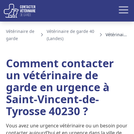
Aller au contenu
Rech
Vétérinaire de
Vétérinaire de garde 40
Vétérinaire de garde Saint-Vincent-de-Tyrosse
garde
(Landes)
BLOG ET ACTUALITE
Comment contacter
un vétérinaire de
garde en urgence à
Saint-Vincent-de-
Tyrosse 40230 ?
Vous avez une urgence vétérinaire ou un besoin pour
contacter aujourd’hui et en urgence dans la ville de