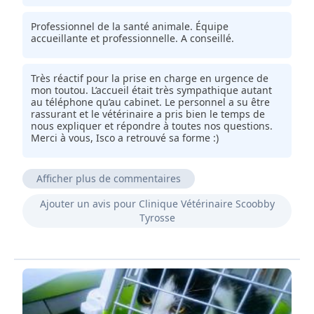
Professionnel de la santé animale. Équipe
accueillante et professionnelle. A conseillé.
Très réactif pour la prise en charge en urgence de
mon toutou. L’accueil était très sympathique autant
au téléphone qu’au cabinet. Le personnel a su être
rassurant et le vétérinaire a pris bien le temps de
nous expliquer et répondre à toutes nos questions.
Merci à vous, Isco a retrouvé sa forme :)
Afficher plus de commentaires
Compétences bien vaillance.
Ajouter un avis pour Clinique Vétérinaire Scoobby
Tyrosse
Veterinaire réactif et professionnel.
Très bonne accueil pris en charge rapide et même
tout les week-end il y a toujours un vétérinaire de
garde.