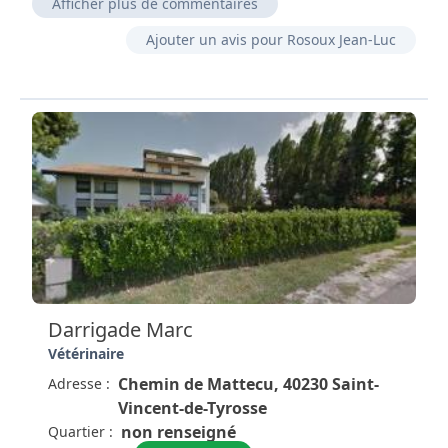
Afficher plus de commentaires
Excellent vétérinaires peu bavard mais efficace.
Ajouter un avis pour Rosoux Jean-Luc
Très compétent et c'est tout ce qu'on souhaite !
Super veto mais ils connaît son boulot sur le bout
des doigts ils est super fort un diagnostique cher lui
et la. Bete a se qui vous a dit super super.
Très bon vétérinaire. Bons résultats sur les
diagnostics de mes animaux et sur les interventions.
Je le recommande.
Darrigade Marc
Vétérinaire
Chemin de Mattecu, 40230 Saint-
Adresse :
Vincent-de-Tyrosse
non renseigné
Quartier :