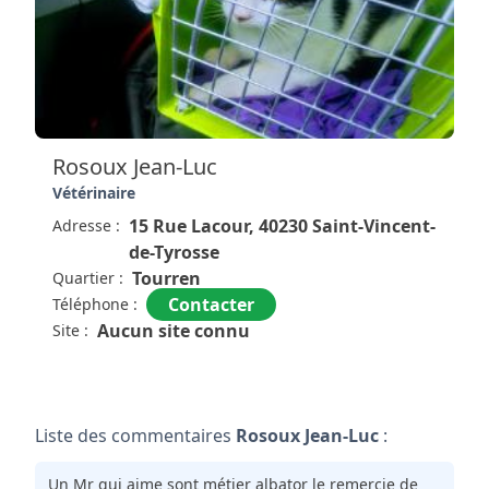
Pour avoir fréquenter cette clinique durant plusieurs
années, et sur l'année 2017 je dirais plusieurs
semaines je suis vivement surprise de ce que je lis
ici. Avis très favorable pour une clinique vétérinaire
irréprochable, et une équipe plus que disponible,
compétente et à l'écoute. Si un jour une petit animal
revient chez nous, NOUS nous reviendrons pour tout
Rosoux Jean-Luc
soin à la Clinique Vétérinaire Scoobby Tyrosse ! C'EST
Vétérinaire
CERTAIN !
15 Rue Lacour, 40230 Saint-Vincent-
Adresse :
de-Tyrosse
Tourren
Quartier :
Contacter
Téléphone :
Aucun site connu
Site :
Liste des commentaires
Rosoux Jean-Luc
:
Un Mr qui aime sont métier albator le remercie de