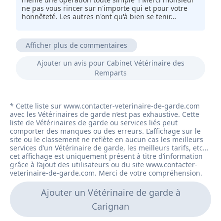
ne pas vous rincer sur n'importe qui et pour votre
honnêteté. Les autres n'ont qu'à bien se tenir…
Afficher plus de commentaires
Personnels super sympas et animaux très bien
Ajouter un avis pour Cabinet Vétérinaire des
soignés.
Remparts
Tres bon vétérinaires pour vos animaux.
Très bon vétérinaire sociable et tarif abordable.
Excellent veterinaire qui a sauvé ma chienne 2 fois
en moins d'une semaine. Personne qui aime
reellement les animaux et tarifs plus que
raisonnables.
Ajouter un Vétérinaire de garde à
Carignan
Rien a redire personel au top ! Tres bon suivi de mon
chien date d'achat des derniers cachets etc…